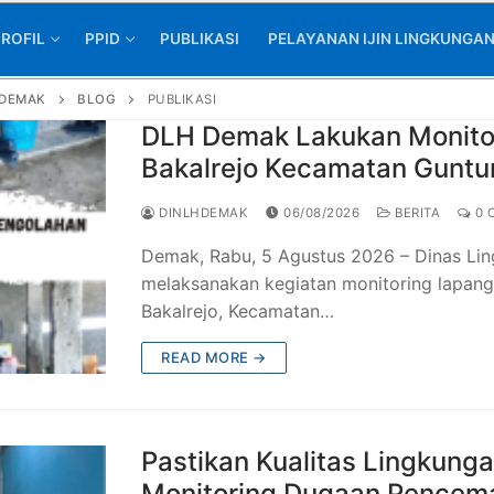
ROFIL
PPID
PUBLIKASI
PELAYANAN IJIN LINGKUNGA
 DEMAK
BLOG
PUBLIKASI
DLH Demak Lakukan Monito
Bakalrejo Kecamatan Guntu
DINLHDEMAK
06/08/2026
BERITA
0 
Demak, Rabu, 5 Agustus 2026 – Dinas L
melaksanakan kegiatan monitoring lapanga
Bakalrejo, Kecamatan…
READ MORE →
Pastikan Kualitas Lingkung
Monitoring Dugaan Pencemar