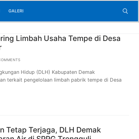
N
GALERI
ring Limbah Usaha Tempe di Desa
Search for:
r
COMMENTS
ingkungan Hidup (DLH) Kabupaten Demak
n terkait pengelolaan limbah pabrik tempe di Desa
an Tetap Terjaga, DLH Demak
an Air di SPPG Trengguli