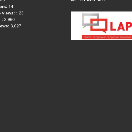
tors:
14
 views: :
23
s :
2,960
iews:
3,627