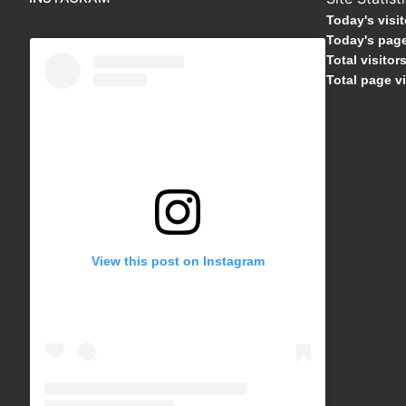
Today's visi
Today's page
Total visitor
Total page v
View this post on Instagram