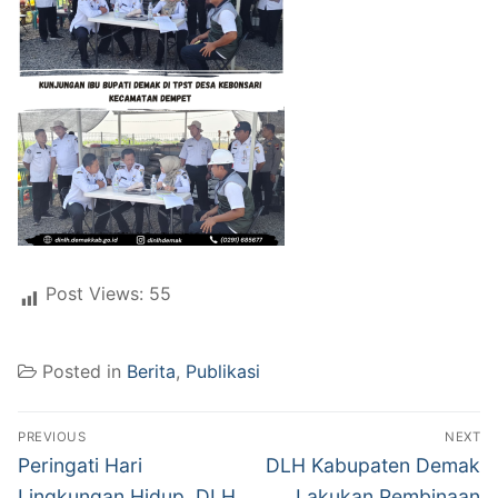
Post Views:
55
Posted in
Berita
,
Publikasi
Post
PREVIOUS
NEXT
navigation
Previous
Next
Peringati Hari
DLH Kabupaten Demak
post:
post:
Lingkungan Hidup, DLH
Lakukan Pembinaan