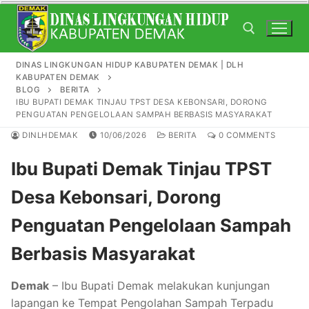
Skip
to
content
DINAS LINGKUNGAN HIDUP KABUPATEN DEMAK | DLH
KABUPATEN DEMAK
Search for:
BLOG
BERITA
IBU BUPATI DEMAK TINJAU TPST DESA KEBONSARI, DORONG
PENGUATAN PENGELOLAAN SAMPAH BERBASIS MASYARAKAT
DINLHDEMAK
10/06/2026
BERITA
0 COMMENTS
Ibu Bupati Demak Tinjau TPST
Desa Kebonsari, Dorong
Penguatan Pengelolaan Sampah
Berbasis Masyarakat
Demak
– Ibu Bupati Demak melakukan kunjungan
lapangan ke Tempat Pengolahan Sampah Terpadu